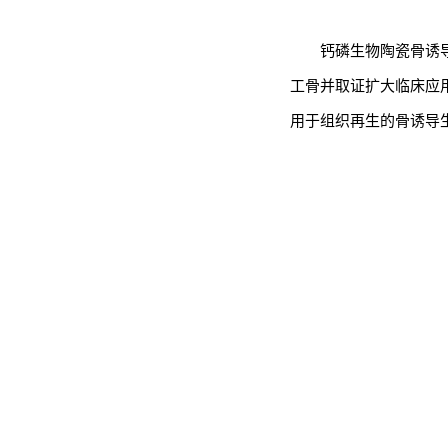
钙磷生物陶瓷骨诱
工骨并取证扩大临床应用
用于组织再生的骨诱导生物材