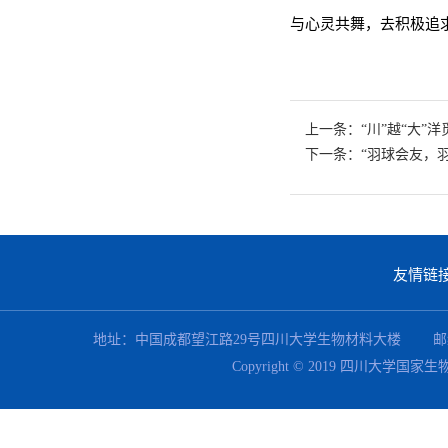
与心灵共舞，去积极追
上一条：“川”越“大”
下一条：“羽球会友，羽
友情链
地址：中国成都望江路29号四川大学生物材料大楼 邮编：610064 联系电
Copyright © 2019 四川大